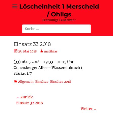
Zum
Löscheinheit 1 Merscheid
Inhalt
/ Ohligs
springen
Freiwillige Feuerwehr
Suche
nach:
Einsatz 33 2018
Posted
Autor
23. Mai 2018
matthias
on
(33) 16.05.2018 – 19:33 – 20:15 Uhr
Unnersberger Allee – Wassereinbruch 1
Stärke: 1/7
Kategorien
Allgemein
,
Einsätze
,
Einsätze 2018
Beitragsnavigation
← Zurück
Vorheriger
Einsatz 32 2018
Beitrag:
Weiter →