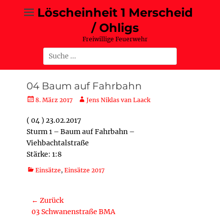
Zum
Löscheinheit 1 Merscheid
Inhalt
/ Ohligs
springen
Freiwillige Feuerwehr
Suche
nach:
04 Baum auf Fahrbahn
Posted
Autor
8. März 2017
Jens Niklas van Laack
on
( 04 ) 23.02.2017
Sturm 1 – Baum auf Fahrbahn –
Viehbachtalstraße
Stärke: 1:8
Kategorien
Einsätze
,
Einsätze 2017
Beitragsnavigation
← Zurück
Vorheriger
03 Schwanenstraße BMA