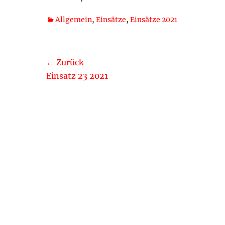
Kategorien
Allgemein
,
Einsätze
,
Einsätze 2021
Beitragsnavigation
← Zurück
Vorheriger
Einsatz 23 2021
Beitrag: