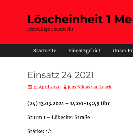
Zum
Inhalt
Löscheinheit 1 Me
springen
Freiwillige Feuerwehr
Hauptmenü
Startseite
Einsatzgebiet
Unser F
Einsatz 24 2021
Posted
Autor
21. April 2021
Jens Niklas van Laack
on
(24) 13.03.2021 – 14:00-14:45 Uhr
Sturm 1 – Lübecker Straße
Stärke: 1/1