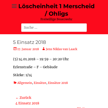
Zum
Löscheinheit 1 Merscheid
Inhalt
/ Ohligs
springen
Freiwillige Feuerwehr
Suche
nach:
5 Einsatz 2018
Posted
Autor
17. Januar 2018
Jens Niklas van Laack
on
(5) 14.01.2018 – 19:59 – 20:20 Uhr
Erlenstraße – F – Gebäude
Stärke: 1/14
Kategorien
Allgemein
,
Einsätze
,
Einsätze 2018
Beitragsnavigation
← Zurück
Vorheriger
4 Einsatz 2018