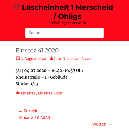
Zum
Löscheinheit 1 Merscheid
Inhalt
/ Ohligs
springen
Freiwillige Feuerwehr
Suche
nach:
Einsatz 41 2020
Posted
Autor
5. August 2020
Jens Niklas van Laack
on
(41) 04.07.2020 – 16:42-16:57 Uhr
Rheinstraße – F-Gebäude
Stärke: 1/13
Kategorien
Einsätze
,
Einsätze 2020
Beitragsnavigation
← Zurück
Vorheriger
Einsatz 40 2020
Beitrag:
Weiter →