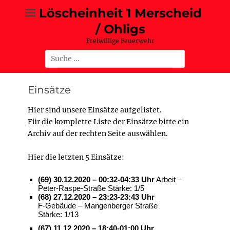
Zum
Löscheinheit 1 Merscheid
Inhalt
/ Ohligs
springen
Freiwillige Feuerwehr
Suche
nach:
Einsätze
Hier sind unsere Einsätze aufgelistet.
Für die komplette Liste der Einsätze bitte ein
Archiv auf der rechten Seite auswählen.
Hier die letzten 5 Einsätze:
(69) 30.12.2020 – 00:32-04:33 Uhr
Arbeit –
Peter-Raspe-Straße Stärke: 1/5
(68) 27.12.2020 – 23:23-23:43 Uhr
F-Gebäude – Mangenberger Straße
Stärke: 1/13
(67) 11.12.2020 – 18:40-01:00 Uhr